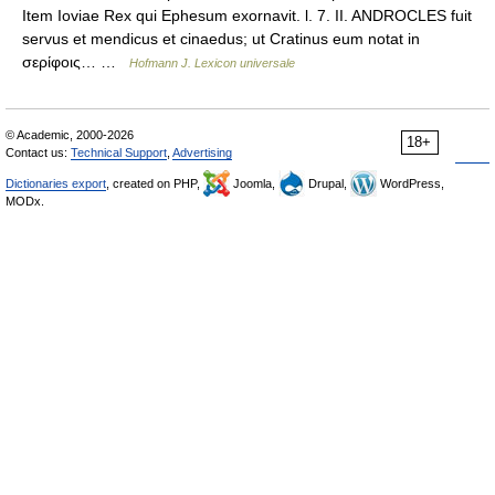
Item Ioviae Rex qui Ephesum exornavit. l. 7. II. ANDROCLES fuit
servus et mendicus et cinaedus; ut Cratinus eum notat in
σερίφοις… …
Hofmann J. Lexicon universale
© Academic, 2000-2026
18+
Contact us:
Technical Support
,
Advertising
Dictionaries export
, created on PHP,
Joomla,
Drupal,
WordPress,
MODx.