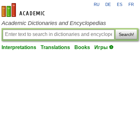
RU
DE
ES
FR
en-academic.com
Academic Dictionaries and Encyclopedias
Search!
Interpretations
Translations
Books
Игры ⚽