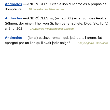
Androclès
— ANDROCLÈS: Citer le lion d Androclès à propos de
dompteurs …
Dictionnaire des idées reçues
Andrócles
— ANDRÓCLES, is, (⇒ Tab. XI.) einer von des Aeolus
Söhnen, der einen Theil von Sicilien beherrschete. Diod. Sic. lib. V.
c. 8. p. 202 …
Gründliches mythologisches Lexikon
Androclès
— (Ier s.) esclave romain qui, jeté dans l arène, fut
épargné par un lion qu il avait jadis soigné …
Encyclopédie Universelle