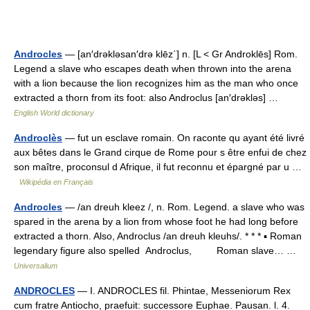
Androcles
— [an′drəkləsan′drə klēz΄] n. [L < Gr Androklēs] Rom.
Legend a slave who escapes death when thrown into the arena
with a lion because the lion recognizes him as the man who once
extracted a thorn from its foot: also Androclus [an′drəkləs] …
English World dictionary
Androclès
— fut un esclave romain. On raconte qu ayant été livré
aux bêtes dans le Grand cirque de Rome pour s être enfui de chez
son maître, proconsul d Afrique, il fut reconnu et épargné par u …
Wikipédia en Français
Androcles
— /an dreuh kleez /, n. Rom. Legend. a slave who was
spared in the arena by a lion from whose foot he had long before
extracted a thorn. Also, Androclus /an dreuh kleuhs/. * * * ▪ Roman
legendary figure also spelled Androclus, Roman slave… …
Universalium
ANDROCLES
— I. ANDROCLES fil. Phintae, Messeniorum Rex
cum fratre Antiocho, praefuit: successore Euphae. Pausan. l. 4.